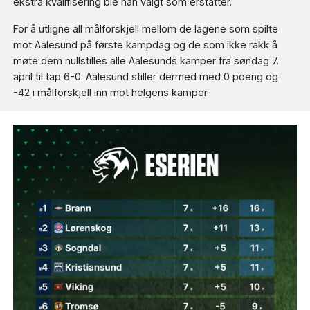
ekstra kvalifisering ble han valgt som erstatter.
For å utligne all målforskjell mellom de lagene som spilte
mot Aalesund på første kampdag og de som ikke rakk å
møte dem nullstilles alle Aalesunds kamper fra søndag 7.
april til tap 6-0. Aalesund stiller dermed med 0 poeng og
-42 i målforskjell inn mot helgens kamper.