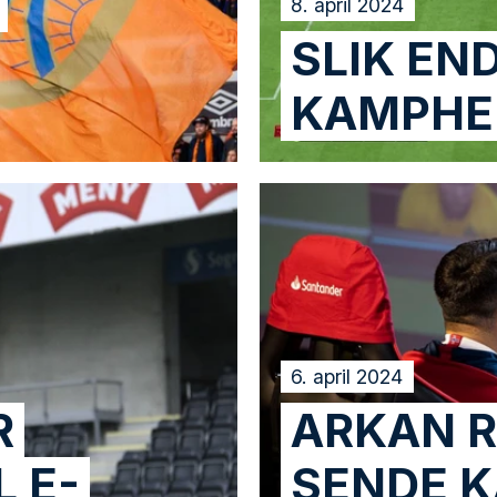
8. april 2024
SLIK EN
KAMPHE
6. april 2024
R
ARKAN R
 E-
SENDE K