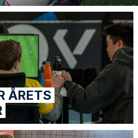
R ÅRETS
R