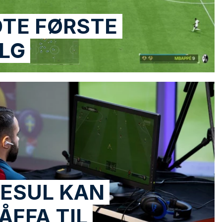
DTE FØRSTE
LG
ESUL KAN
ÅFFA TIL