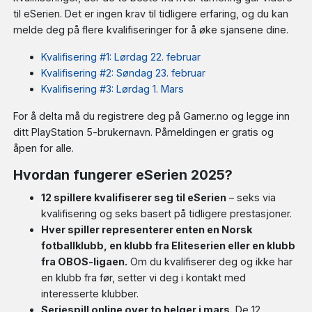
til eSerien. Det er ingen krav til tidligere erfaring, og du kan
melde deg på flere kvalifiseringer for å øke sjansene dine.
Kvalifisering #1: Lørdag 22. februar
Kvalifisering #2: Søndag 23. februar
Kvalifisering #3: Lørdag 1. Mars
For å delta må du registrere deg på Gamer.no og legge inn
ditt PlayStation 5-brukernavn. Påmeldingen er gratis og
åpen for alle.
Hvordan fungerer eSerien 2025?
12 spillere kvalifiserer seg til eSerien
– seks via
kvalifisering og seks basert på tidligere prestasjoner.
Hver spiller representerer enten en Norsk
fotballklubb, en klubb fra Eliteserien eller en klubb
fra OBOS-ligaen.
Om du kvalifiserer deg og ikke har
en klubb fra før, setter vi deg i kontakt med
interesserte klubber.
Seriespill online over to helger i mars.
De 12