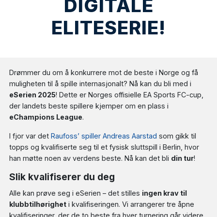
DIGITALE
ELITESERIE!
Drømmer du om å konkurrere mot de beste i Norge og få
muligheten til å spille internasjonalt? Nå kan du bli med i
eSerien 2025
! Dette er Norges offisielle EA Sports FC-cup,
der landets beste spillere kjemper om en plass i
eChampions League
.
I fjor var det
Raufoss’ spiller Andreas Aarstad
som gikk til
topps og kvalifiserte seg til et fysisk sluttspill i Berlin, hvor
han møtte noen av verdens beste. Nå kan det bli
din tur
!
Slik kvalifiserer du deg
Alle kan prøve seg i eSerien – det stilles
ingen krav til
klubbtilhørighet
i kvalifiseringen. Vi arrangerer tre åpne
kvalifiseringer, der de to beste fra hver turnering går videre