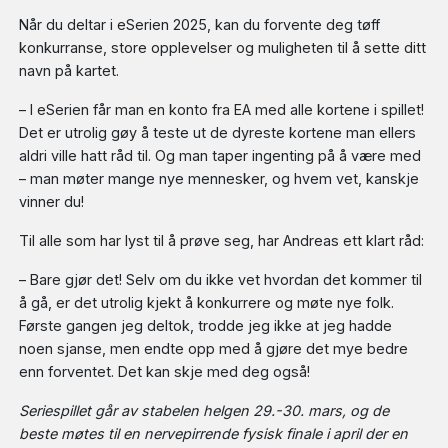
Når du deltar i eSerien 2025, kan du forvente deg tøff
konkurranse, store opplevelser og muligheten til å sette ditt
navn på kartet.
– I eSerien får man en konto fra EA med alle kortene i spillet!
Det er utrolig gøy å teste ut de dyreste kortene man ellers
aldri ville hatt råd til. Og man taper ingenting på å være med
– man møter mange nye mennesker, og hvem vet, kanskje
vinner du!
Til alle som har lyst til å prøve seg, har Andreas ett klart råd:
– Bare gjør det! Selv om du ikke vet hvordan det kommer til
å gå, er det utrolig kjekt å konkurrere og møte nye folk.
Første gangen jeg deltok, trodde jeg ikke at jeg hadde
noen sjanse, men endte opp med å gjøre det mye bedre
enn forventet. Det kan skje med deg også!
Seriespillet går av stabelen helgen 29.-30. mars, og de
beste møtes til en nervepirrende fysisk finale i april der en