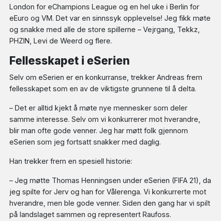
London for eChampions League og en hel uke i Berlin for
eEuro og VM. Det var en sinnssyk opplevelse! Jeg fikk møte
og snakke med alle de store spillerne – Vejrgang, Tekkz,
PHZIN, Levi de Weerd og flere.
Fellesskapet i eSerien
Selv om eSerien er en konkurranse, trekker Andreas frem
fellesskapet som en av de viktigste grunnene til å delta.
– Det er alltid kjekt å møte nye mennesker som deler
samme interesse. Selv om vi konkurrerer mot hverandre,
blir man ofte gode venner. Jeg har møtt folk gjennom
eSerien som jeg fortsatt snakker med daglig.
Han trekker frem en spesiell historie:
– Jeg møtte Thomas Henningsen under eSerien (FIFA 21), da
jeg spilte for Jerv og han for Vålerenga. Vi konkurrerte mot
hverandre, men ble gode venner. Siden den gang har vi spilt
på landslaget sammen og representert Raufoss.